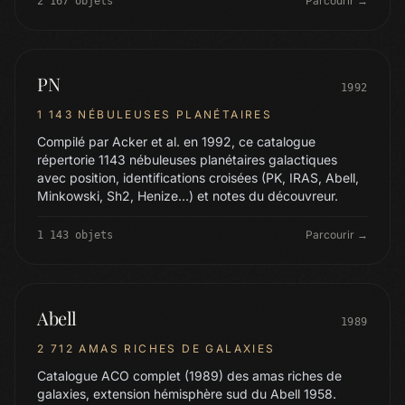
Parcourir →
2 167 objets
PN
1992
1 143 NÉBULEUSES PLANÉTAIRES
Compilé par Acker et al. en 1992, ce catalogue
répertorie 1143 nébuleuses planétaires galactiques
avec position, identifications croisées (PK, IRAS, Abell,
Minkowski, Sh2, Henize…) et notes du découvreur.
Parcourir →
1 143 objets
Abell
1989
2 712 AMAS RICHES DE GALAXIES
Catalogue ACO complet (1989) des amas riches de
galaxies, extension hémisphère sud du Abell 1958.