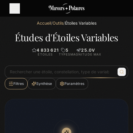
Accueil
/
Outils
/
Étoiles Variables
Études d'Étoiles Variables
4 833 621
5
25.0
V
ÉTOILES
TYPES
MAGNITUDE MAX
Filtres
Synthèse
Paramètres