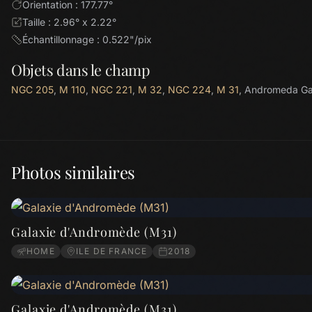
Orientation : 177.77°
Taille : 2.96° x 2.22°
Échantillonnage : 0.522"/pix
Objets dans le champ
NGC 205
,
M 110
,
NGC 221
,
M 32
,
NGC 224
,
M 31
, Andromeda Gal
Photos similaires
Galaxie d'Andromède (M31)
HOME
ILE DE FRANCE
2018
Galaxie d'Andromède (M31)