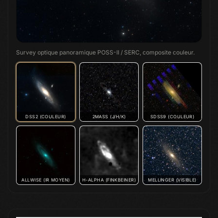
Survey optique panoramique POSS-II / SERC, composite couleur.
DSS2 (COULEUR)
2MASS (J/H/K)
SDSS9 (COULEUR)
ALLWISE (IR MOYEN)
H-ALPHA (FINKBEINER)
MELLINGER (VISIBLE)