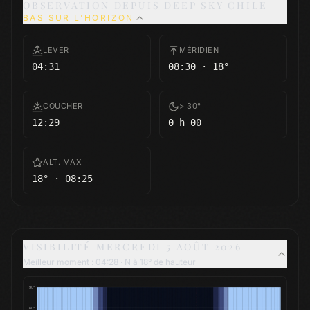
OBSERVATION DEPUIS
DEEP SKY CHILE
BAS SUR L'HORIZON
LEVER
MÉRIDIEN
04:31
08:30 · 18°
COUCHER
> 30°
12:29
0 h 00
ALT. MAX
18° · 08:25
VISIBILITÉ
MERCREDI 5 AOÛT 2026
Meilleur moment : 04:28 · N à 18° de hauteur
90
°
60
°