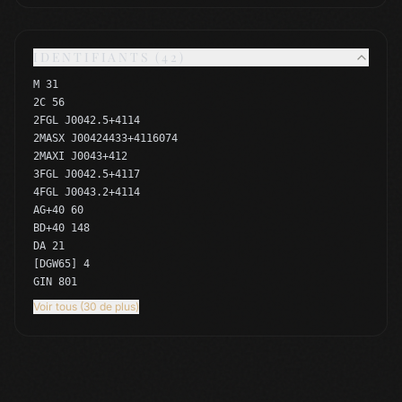
IDENTIFIANTS (42)
M 31
2C 56
2FGL J0042.5+4114
2MASX J00424433+4116074
2MAXI J0043+412
3FGL J0042.5+4117
4FGL J0043.2+4114
AG+40 60
BD+40 148
DA 21
[DGW65] 4
GIN 801
Voir tous (30 de plus)