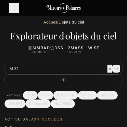
Accueil
/
Objets du ciel
Explorateur d'objets du ciel
SIMBAD
DSS · 2MASS · WISE
SOURCE
SURVEYS
×
Exemples :
M 31
M 42
NGC 7000
IC 1396
Sh2-155
LBN 552
Barnard 33
NGC 6960
ACTIVE GALAXY NUCLEUS