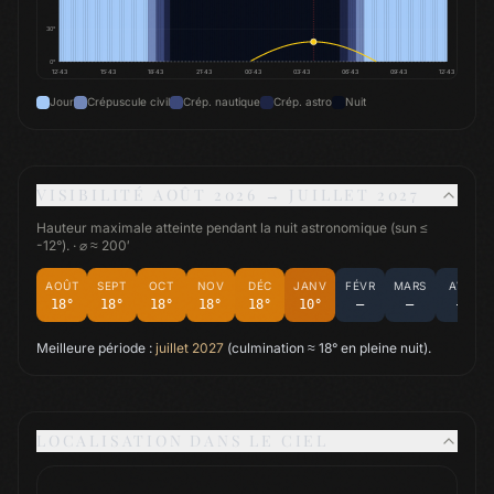
30
°
0
°
12:43
15:43
18:43
21:43
00:43
03:43
06:43
09:43
12:43
Jour
Crépuscule civil
Crép. nautique
Crép. astro
Nuit
VISIBILITÉ
AOÛT 2026
→
JUILLET 2027
Hauteur maximale atteinte pendant la nuit astronomique (sun ≤
-12°).
· ⌀ ≈
200
′
AOÛT
SEPT
OCT
NOV
DÉC
JANV
FÉVR
MARS
AVR
18°
18°
18°
18°
18°
10°
—
—
—
Meilleure période :
juillet 2027
(culmination ≈
18
° en pleine nuit).
LOCALISATION DANS LE CIEL