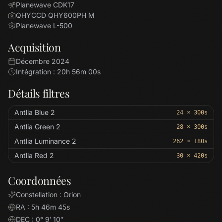
Planewave CDK17
QHYCCD QHY600PH M
Planewave L-500
Acquisition
Décembre 2024
Intégration : 20h 56m 00s
Détails filtres
Antlia Blue 2
24 × 300s
Antlia Green 2
28 × 300s
Antlia Luminance 2
262 × 180s
Antlia Red 2
30 × 420s
Coordonnées
Constellation : Orion
RA : 5h 46m 45s
DEC : 0° 9′ 10″