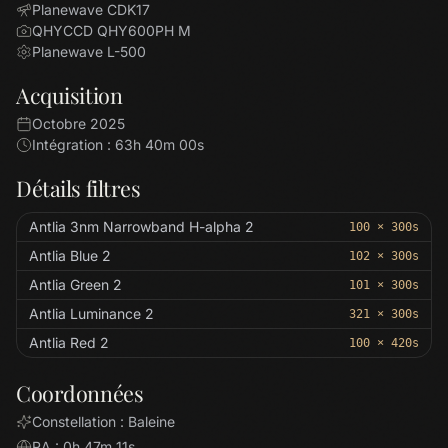
Planewave CDK17
QHYCCD QHY600PH M
Planewave L-500
Acquisition
Octobre 2025
Intégration : 63h 40m 00s
Détails filtres
Antlia 3nm Narrowband H-alpha 2
100 × 300s
Antlia Blue 2
102 × 300s
Antlia Green 2
101 × 300s
Antlia Luminance 2
321 × 300s
Antlia Red 2
100 × 420s
Coordonnées
Constellation : Baleine
RA : 0h 47m 11s