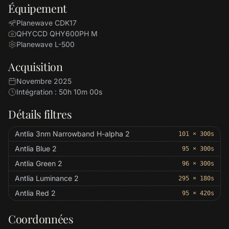
Équipement
Planewave CDK17
QHYCCD QHY600PH M
Planewave L-500
Acquisition
Novembre 2025
Intégration : 50h 10m 00s
Détails filtres
Antlia 3nm Narrowband H-alpha 2
101 × 300s
Antlia Blue 2
95 × 300s
Antlia Green 2
96 × 300s
Antlia Luminance 2
295 × 180s
Antlia Red 2
95 × 420s
Coordonnées