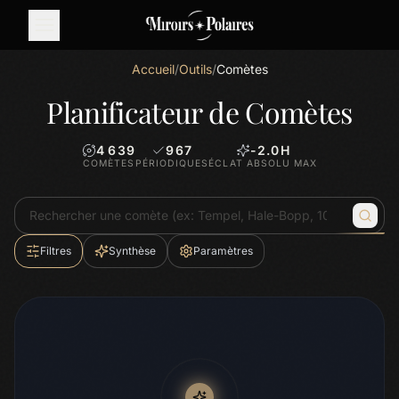
Accueil
/
Outils
/
Comètes
Planificateur de Comètes
4 639
967
-2.0
H
COMÈTES
PÉRIODIQUES
ÉCLAT ABSOLU MAX
Filtres
Synthèse
Paramètres