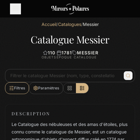
Accueil
/
Catalogues
/
Messier
Catalogue Messier
110
1781
MESSIER
OBJETS
ÉPOQUE
CATALOGUE
Filtres
Paramètres
DESCRIPTION
Le Catalogue des nébuleuses et des amas d'étoiles, plus
connu comme le catalogue de Messier, est un catalogue
astronomique d'objets d'aspect diffus créé en 1774 par