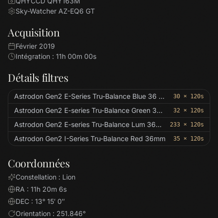
QHYCCD QHY163M
Sky-Watcher AZ-EQ6 GT
Acquisition
Février 2019
Intégration : 11h 00m 00s
Détails filtres
Astrodon Gen2 E-Series Tru-Balance Blue 36 mm
30 × 120s
Astrodon Gen2 E-series Tru-Balance Green 36mm
32 × 120s
Astrodon Gen2 E-series Tru-Balance Lum 36mm
233 × 120s
Astrodon Gen2 I-Series Tru-Balance Red 36mm
35 × 120s
Coordonnées
Constellation : Lion
RA : 11h 20m 6s
DEC : 13° 15′ 0″
Orientation : 251.846°