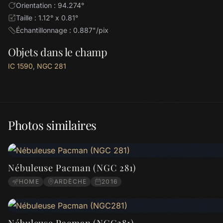
Orientation : 94.274°
Taille : 1.12° x 0.81°
Échantillonnage : 0.887"/pix
Objets dans le champ
IC 1590
,
NGC 281
Photos similaires
Nébuleuse Pacman (NGC 281)
HOME
ARDÈCHE
2016