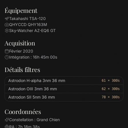
Équipement
Takahashi TSA-120
QHYCCD QHY163M
Sky-Watcher AZ-EQ6 GT
Acquisition
Février 2020
Intégration : 16h 45m 00s
Détails filtres
Astrodon H-alpha 3nm 36 mm
61 × 300s
Astrodon OIII 3nm 36 mm
62 × 300s
Astrodon SII 5nm 36 mm
78 × 300s
Coordonnées
Constellation : Grand Chien
RA : 7h 18m 38s