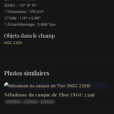
DEC : -13° 15′ 10″
Orientation : 178.031°
Taille : 1.14° x 0.86°
Échantillonnage : 0.888"/pix
Objets dans le champ
NGC 2359
Photos similaires
Nébuleuse du casque de Thor (NGC 2359)
ATRIA
CHILI
2022