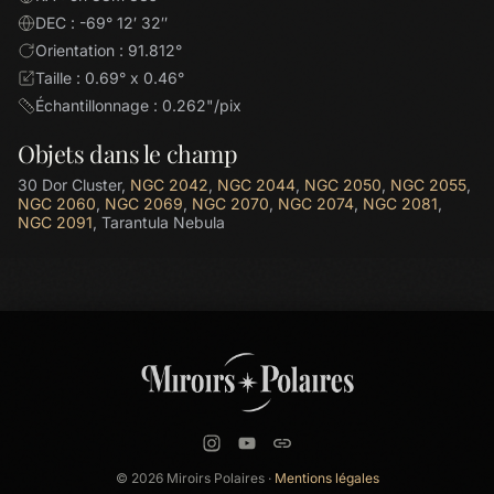
DEC : -69° 12′ 32″
Orientation : 91.812°
Taille : 0.69° x 0.46°
Échantillonnage : 0.262"/pix
Objets dans le champ
30 Dor Cluster,
NGC 2042
,
NGC 2044
,
NGC 2050
,
NGC 2055
,
NGC 2060
,
NGC 2069
,
NGC 2070
,
NGC 2074
,
NGC 2081
,
NGC 2091
, Tarantula Nebula
© 2026 Miroirs Polaires ·
Mentions légales