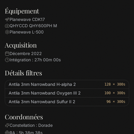
Équipement
Planewave CDK17
QHYCCD QHY600PH M
Planewave L-500
Acquisition
Décembre 2022
Intégration : 27h 00m 00s
Détails filtres
Antlia 3nm Narrowband H-alpha 2
128 × 300s
Antlia 3nm Narrowband Oxygen III 2
100 × 300s
Antlia 3nm Narrowband Sulfur II 2
96 × 300s
Coordonnées
Constellation : Dorade
RA : 5h 38m 38s