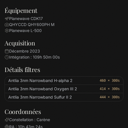
Équipement
Planewave CDK17
QHYCCD QHY600PH M
Planewave L-500
Acquisition
Décembre 2023
Intégration : 109h 50m 00s
Détails filtres
Antlia 3nm Narrowband H-alpha 2
460 × 300s
Antlia 3nm Narrowband Oxygen III 2
414 × 300s
Antlia 3nm Narrowband Sulfur II 2
444 × 300s
Coordonnées
Constellation : Carène
RA : 10h 43m 24s