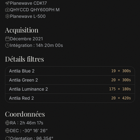
Planewave CDK17
QHYCCD QHY600PH M
Planewave L-500
Acquisition
Décembre 2021
Intégration : 14h 20m 00s
Détails filtres
Antlia Blue 2
19 × 300s
Antlia Green 2
20 × 300s
Antlia Luminance 2
175 × 180s
Antlia Red 2
20 × 420s
Coordonnées
RA : 2h 46m 17s
DEC : -30° 16′ 26″
Orientation : 96.354°