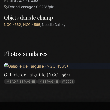
Taille : 0.71° x 0.53°
Échantillonnage : 0.928"/pix
Objets dans le champ
NGC 4562
,
NGC 4565
, Needle Galaxy
Photos similaires
Galaxie de l'aiguille (NGC 4565)
SADR ESPAGNE
ESPAGNE
2021