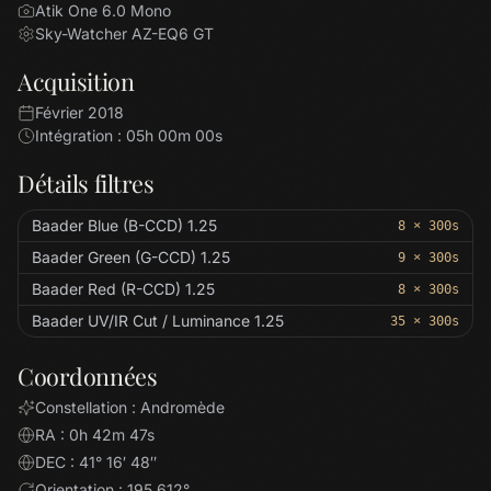
Atik One 6.0 Mono
Sky-Watcher AZ-EQ6 GT
Acquisition
Février 2018
Intégration : 05h 00m 00s
Détails filtres
Baader Blue (B-CCD) 1.25
8 × 300s
Baader Green (G-CCD) 1.25
9 × 300s
Baader Red (R-CCD) 1.25
8 × 300s
Baader UV/IR Cut / Luminance 1.25
35 × 300s
Coordonnées
Constellation : Andromède
RA : 0h 42m 47s
DEC : 41° 16′ 48″
Orientation : 195.612°