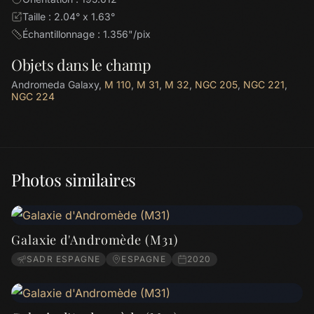
Taille : 2.04° x 1.63°
Échantillonnage : 1.356"/pix
Objets dans le champ
Andromeda Galaxy,
M 110
,
M 31
,
M 32
,
NGC 205
,
NGC 221
,
NGC 224
Photos similaires
Galaxie d'Andromède (M31)
SADR ESPAGNE
ESPAGNE
2020