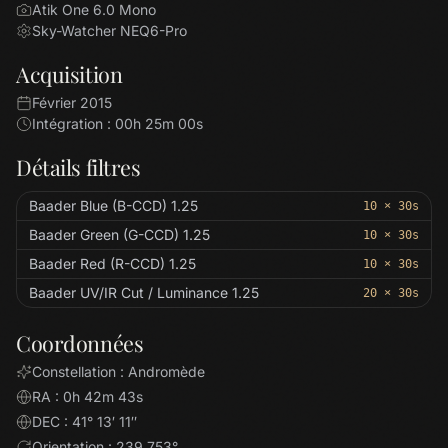
Atik One 6.0 Mono
Sky-Watcher NEQ6-Pro
Acquisition
Février 2015
Intégration : 00h 25m 00s
Détails filtres
Baader Blue (B-CCD) 1.25
10 × 30s
Baader Green (G-CCD) 1.25
10 × 30s
Baader Red (R-CCD) 1.25
10 × 30s
Baader UV/IR Cut / Luminance 1.25
20 × 30s
Coordonnées
Constellation : Andromède
RA : 0h 42m 43s
DEC : 41° 13′ 11″
Orientation : 239.753°