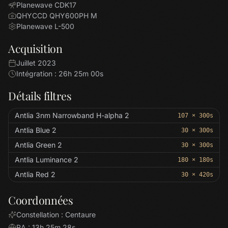
Planewave CDK17
QHYCCD QHY600PH M
Planewave L-500
Acquisition
Juillet 2023
Intégration : 26h 25m 00s
Détails filtres
Antlia 3nm Narrowband H-alpha 2
107 × 300s
Antlia Blue 2
30 × 300s
Antlia Green 2
30 × 300s
Antlia Luminance 2
180 × 180s
Antlia Red 2
30 × 420s
Coordonnées
Constellation : Centaure
RA : 13h 25m 28s