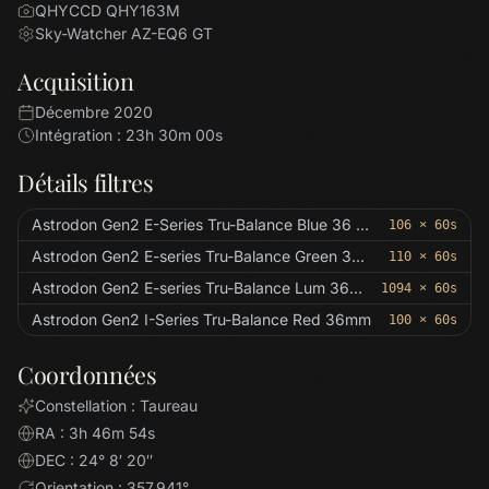
QHYCCD QHY163M
Sky-Watcher AZ-EQ6 GT
Acquisition
Décembre 2020
Intégration : 23h 30m 00s
Détails filtres
Astrodon Gen2 E-Series Tru-Balance Blue 36 mm
106 × 60s
Astrodon Gen2 E-series Tru-Balance Green 36mm
110 × 60s
Astrodon Gen2 E-series Tru-Balance Lum 36mm
1094 × 60s
Astrodon Gen2 I-Series Tru-Balance Red 36mm
100 × 60s
Coordonnées
Constellation : Taureau
RA : 3h 46m 54s
DEC : 24° 8′ 20″
Orientation : 357.941°