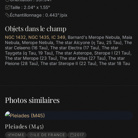
Taille : 2.04° x 1.55°
Échantillonnage : 0.443"/pix
Objets dans le champ
NGC 1432
,
NGC 1435
,
IC 349
, Barnard's Merope Nebula, Maia
Nebula, Merope Nebula, The star Alcyone (η Tau, 25 Tau), The
star Celaeno (16 Tau), The star Electra (17 Tau), The star
Taygeta (q Tau, 19 Tau), The star Asterope, Sterope I (21 Tau),
The star Merope (23 Tau), The star Atlas (27 Tau), The star
Pleione (28 Tau), The star Sterope II (22 Tau), The star 18 Tau
Photos similaires
Pleiades (M45)
HOME
ILE DE FRANCE
2017