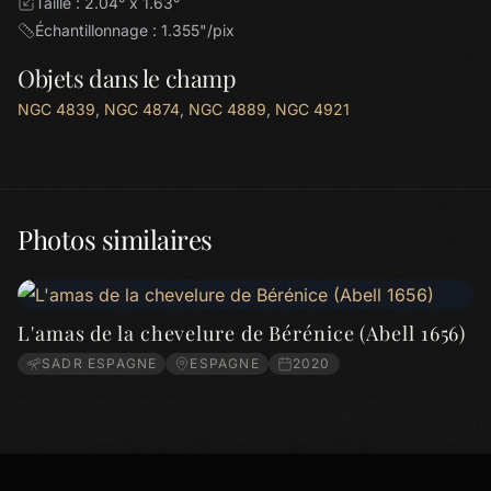
Taille : 2.04° x 1.63°
Échantillonnage : 1.355"/pix
Objets dans le champ
NGC 4839
,
NGC 4874
,
NGC 4889
,
NGC 4921
Photos similaires
L'amas de la chevelure de Bérénice (Abell 1656)
SADR ESPAGNE
ESPAGNE
2020