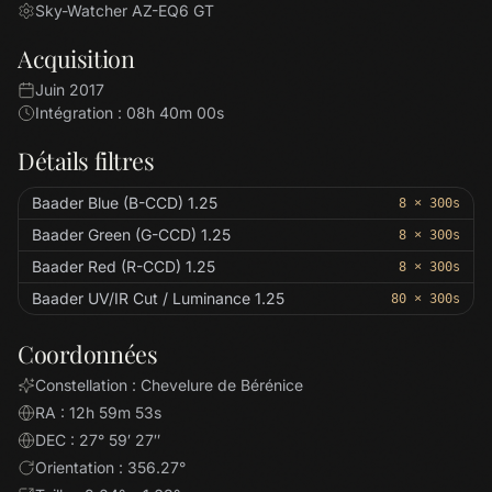
Sky-Watcher AZ-EQ6 GT
Acquisition
Juin 2017
Intégration : 08h 40m 00s
Détails filtres
Baader Blue (B-CCD) 1.25
8 × 300s
Baader Green (G-CCD) 1.25
8 × 300s
Baader Red (R-CCD) 1.25
8 × 300s
Baader UV/IR Cut / Luminance 1.25
80 × 300s
Coordonnées
Constellation : Chevelure de Bérénice
RA : 12h 59m 53s
DEC : 27° 59′ 27″
Orientation : 356.27°